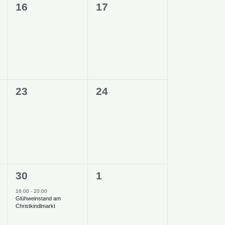
0
0
16
17
ngen,
Veranstaltungen,
Veranstaltungen,
0
0
23
24
ngen,
Veranstaltungen,
Veranstaltungen,
1
0
30
1
ngen,
Veranstaltung,
Veranstaltungen,
16:00
-
20:00
Glühweinstand am
Christkindlmarkt