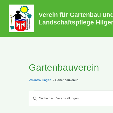
Zum
Inhalt
Verein für Gartenbau un
springen
Landschaftspflege Hilge
Gartenbauverein
Veranstaltungen
Gartenbauverein
Veranstaltunge
Veranstaltunge
Bitte
Schlüsselwort
eingeben.
Suche