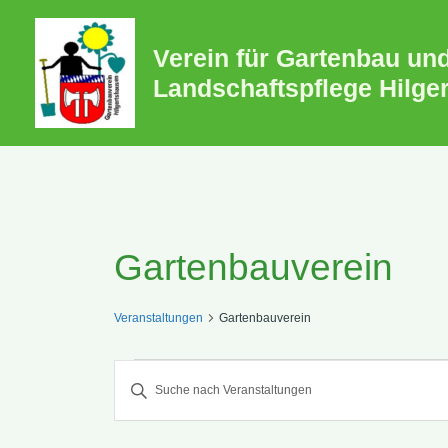
Zum
Inhalt
Verein für Gartenbau un
springen
Landschaftspflege Hilge
Gartenbauverein
Veranstaltungen
Gartenbauverein
Veranstaltunge
Veranstaltunge
Bitte
Schlüsselwort
eingeben.
Suche