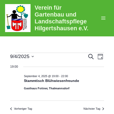
Zum
Verein für
Inhalt
Gartenbau und
springen
Landschaftspflege
Mai
Hilgertshausen e.V.
Men
Veransta
Veran
Veranstaltungen
Suche
9/4/2025
Tag
Ansic
Datum
Suche
für
19:00
wählen.
Navig
und
September 4, 2025 @ 19:00
-
22:00
September
Ansichte
Stammtisch Blühwiesenfreunde
4,
Navigati
Gasthaus Fottner, Thalmannsdorf
2025
Vorheriger Tag
Nächster Tag