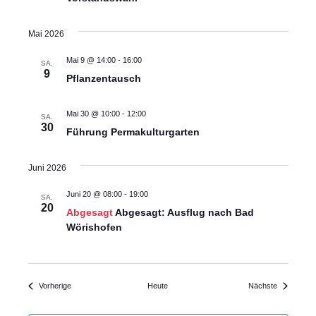
Mai 2026
Mai 9 @ 14:00
-
16:00
SA.
9
Pflanzentausch
Mai 30 @ 10:00
-
12:00
SA.
30
Führung Permakulturgarten
Juni 2026
Juni 20 @ 08:00
-
19:00
SA.
20
Abgesagt
Abgesagt: Ausflug nach Bad
Wörishofen
Veranstaltungen
Veranstalt
Vorherige
Heute
Nächste