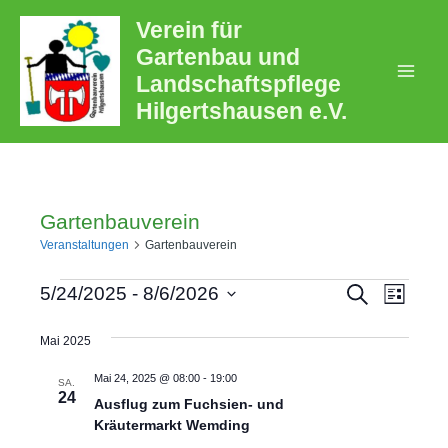
Zum
Verein für
Inhalt
Gartenbau und
springen
Landschaftspflege
Mai
Hilgertshausen e.V.
Men
Gartenbauverein
Veranstaltungen
Gartenbauverein
Veranstaltungen
Veransta
Veran
Suche
5/24/2025
 - 
8/6/2026
Liste
Ansic
Datum
Suche
wählen.
Navig
Mai 2025
und
Mai 24, 2025 @ 08:00
-
19:00
SA.
Ansichte
24
Ausflug zum Fuchsien- und
Navigati
Kräutermarkt Wemding