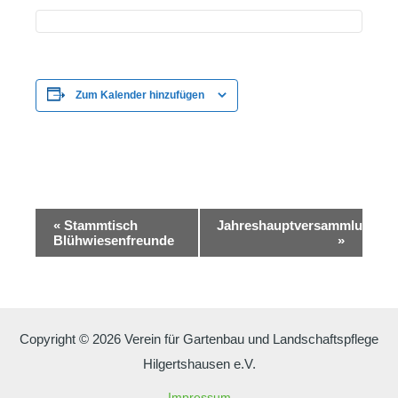
Zum Kalender hinzufügen
Veranstaltung-
«
Stammtisch
Jahreshauptversammlung
Navigation
Blühwiesenfreunde
»
Copyright © 2026 Verein für Gartenbau und Landschaftspflege
Hilgertshausen e.V.
Impressum