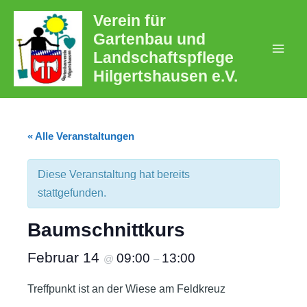
Zum
Verein für
Inhalt
Gartenbau und
springen
Landschaftspflege
Mai
Hilgertshausen e.V.
Men
« Alle Veranstaltungen
Diese Veranstaltung hat bereits
stattgefunden.
Baumschnittkurs
Februar 14
09:00
13:00
@
–
Treffpunkt ist an der Wiese am Feldkreuz