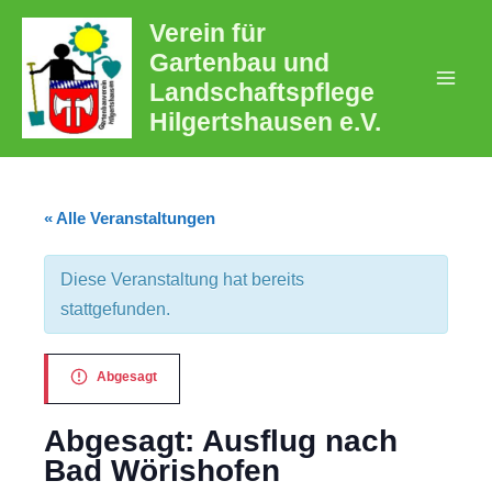
Zum
Verein für
Inhalt
Gartenbau und
springen
Landschaftspflege
Mai
Hilgertshausen e.V.
Men
« Alle Veranstaltungen
Diese Veranstaltung hat bereits
stattgefunden.
Abgesagt
Abgesagt: Ausflug nach
Bad Wörishofen